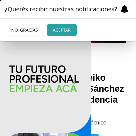
¿Querés recibir nuestras notificaciones?
NO, GRACIAS
ACEPTAR
07/06/2026
Balotaje en Perú: Keiko
Fujimori y Roberto Sánchez
se disputan la presidencia
del país
Los sondeos anticipan un empate técnico.