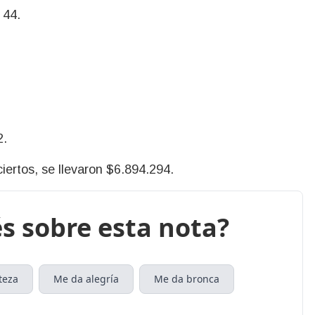
 44.
2.
ertos, se llevaron $6.894.294.
s sobre esta nota?
teza
Me da alegría
Me da bronca