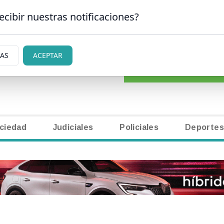
ecibir nuestras notificaciones?
CLASIFICADOS
|
NECR
SAN CARLOS DE BARILOCHE
IAS
ACEPTAR
ciedad
Judiciales
Policiales
Deportes