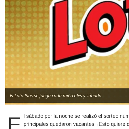
El Loto Plus se juega cada miércoles y sábado.
El sábado por la noche se realizó el sorteo número 3.889 del Loto Plus. En esta edición, los pozos
principales quedaron vacantes. ¡Esto quiere d