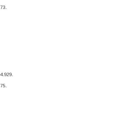
173.
94.929.
775.