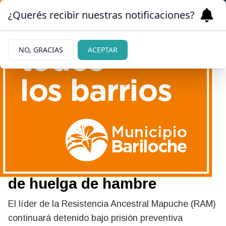
¿Querés recibir nuestras notificaciones?
NO, GRACIAS
ACEPTAR
05/06/2026
La Justicia ordenó trasladar
a Facundo Jones Huala a
Esquel luego de casi 40 días
de huelga de hambre
El líder de la Resistencia Ancestral Mapuche (RAM)
continuará detenido bajo prisión preventiva