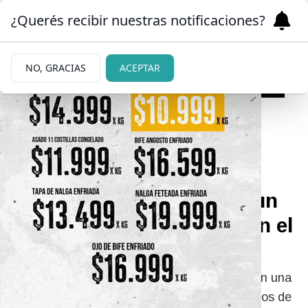
¿Querés recibir nuestras notificaciones?
NO, GRACIAS
ACEPTAR
05/06/2026
Lo sorprendieron
barreteando una puerta: un
detenido y otro prófugo en el
oeste de Bariloche
Frustaron un robo en el oeste de Bariloche, en una
vivienda que ya había sufrido hechos en menos de