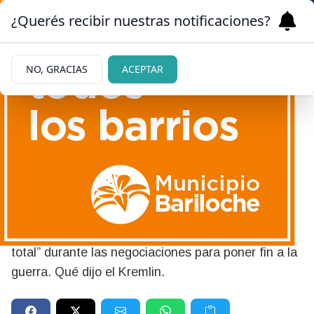
¿Querés recibir nuestras notificaciones?
NO, GRACIAS
ACEPTAR
04/06/2026
Guerra en Ucrania: Zelenski
invitó a Putin a una reunión
El mandatario ucraniano ofreció un “alto el fuego
total” durante las negociaciones para poner fin a la
guerra. Qué dijo el Kremlin.