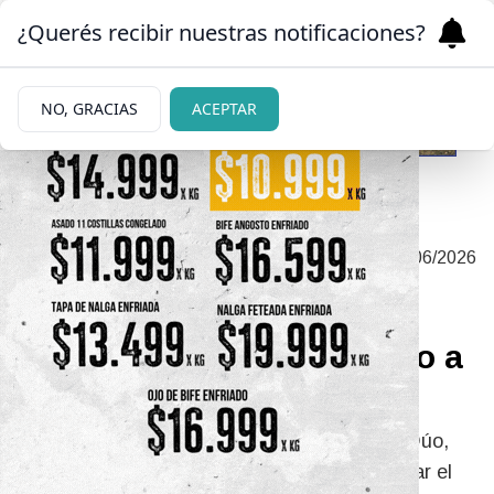
¿Querés recibir nuestras notificaciones?
NO, GRACIAS
ACEPTAR
SOLIDARIDAD CON FUNDACIÓN
|
04/06/2026
MÚSICA VIVA
Músicos de Bariloche
suenan para dar una mano a
otros músicos
Con la participación de Otra Biaba, Arroyito Dúo,
Roda Viva y Tres Leguas se buscará apuntalar el