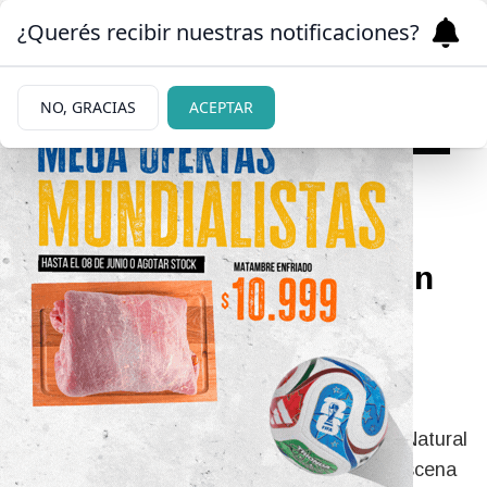
¿Querés recibir nuestras notificaciones?
NO, GRACIAS
ACEPTAR
04/06/2026
VIDEO: orcas brindaron un
espectáculo único en las
costas de Río Negro
buscando alimento
El cuerpo de Guardas Ambientales del Área Natural
Punta Bermeja captó las imágenes de una escena