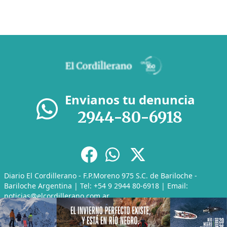
Envianos tu denuncia
2944-80-6918
Diario El Cordillerano - F.P.Moreno 975 S.C. de Bariloche -
Bariloche Argentina | Tel: +54 9 2944 80-6918 | Email:
noticias@elcordillerano.com.ar
RSS
|
Media Kit
|
Políticas de Privacidad
|
Archivo
CMS para medios
by
Troop