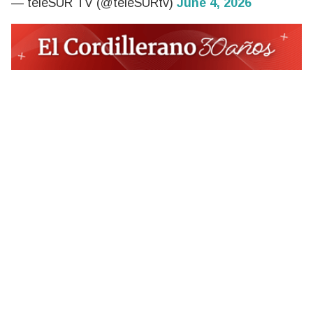
— teleSUR TV (@teleSURtv)
June 4, 2026