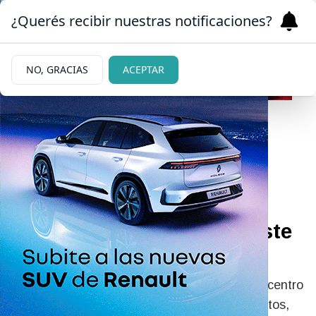
¿Querés recibir nuestras notificaciones?
NO, GRACIAS
ACEPTAR
04/06/2026
VIDEO: batalla campal en
Chile entre estudiantes y
policías por un fuerte ajuste
educativo
Una multitudinaria marcha universitaria en el centro
de Santiago derivó en violentos enfrentamientos,