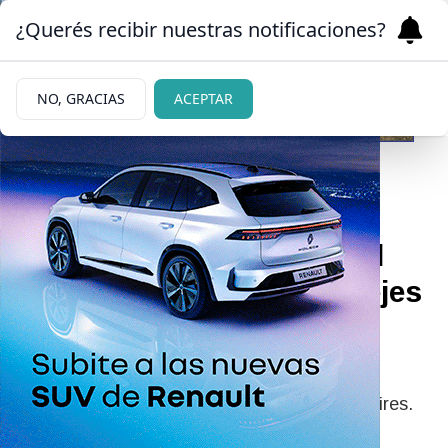
¿Querés recibir nuestras notificaciones?
NO, GRACIAS
ACEPTAR
03/06/2026
Las Rutas Nacionales y el
Tren del Valle fueron los ejes
de una reunión entre
Weretilneck y Santilli
Santilli y Weretilneck dialogaron en Buenos Aires.