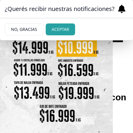
¿Querés recibir nuestras notificaciones?
NO, GRACIAS
ACEPTAR
03/06/2026
Video. Tensión durante la
marcha de Ni Una Menos:
una conductora discutió con
manifestantes y debió
intervenir la Policía
El incidente ocurrió mientras la movilización