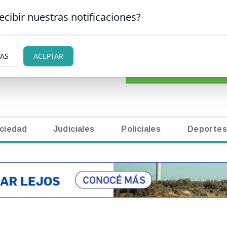
ecibir nuestras notificaciones?
CLASIFICADOS
|
NECR
N CARLOS DE BARILOCHE
IAS
ACEPTAR
ciedad
Judiciales
Policiales
Deportes