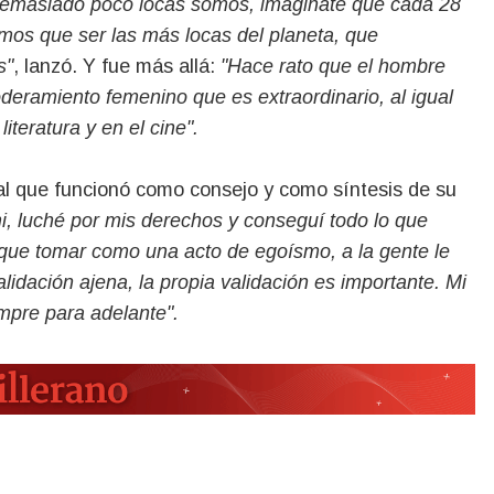
. Demasiado poco locas somos, imaginate que cada 28
amos que ser las más locas del planeta, que
s"
, lanzó. Y fue más allá:
"Hace rato que el hombre
eramiento femenino que es extraordinario, al igual
iteratura y en el cine".
al que funcionó como consejo y como síntesis de su
, luché por mis derechos y conseguí todo lo que
ne que tomar como una acto de egoísmo, a la gente le
idación ajena, la propia validación es importante. Mi
empre para adelante".