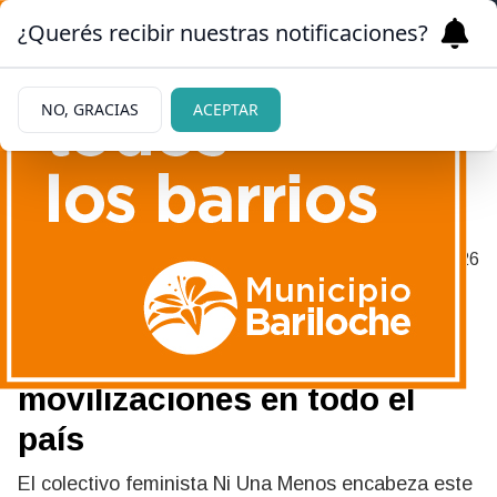
¿Querés recibir nuestras notificaciones?
NO, GRACIAS
ACEPTAR
ACOMPAÑAMIENTO DE VARIOS
|
03/06/2026
SECTORES DE LA SOCIEDAD
Marcha Ni Una Menos:
comienzan las
movilizaciones en todo el
país
El colectivo feminista Ni Una Menos encabeza este