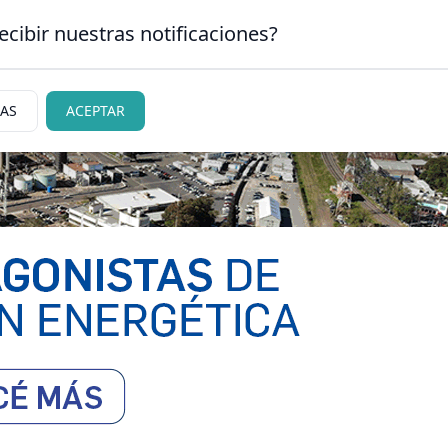
ecibir nuestras notificaciones?
CLASIFICADOS
|
NECR
N CARLOS DE BARILOCHE
IAS
ACEPTAR
ciedad
Judiciales
Policiales
Deportes