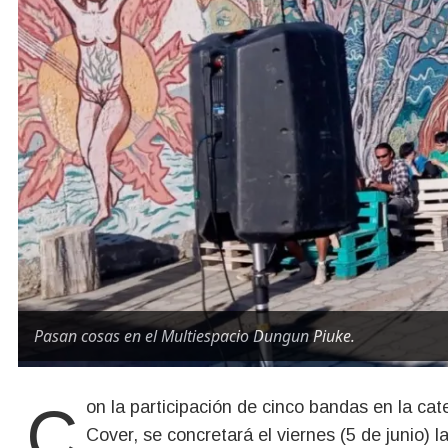
Pasan cosas en el Multiespacio Dungun Piuke.
Con la participación de cinco bandas en la categoría Canción Original y de otras tres en el rubro
Cover, se concretará el viernes (5 de junio) 