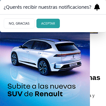
¿Querés recibir nuestras notificaciones?
NO, GRACIAS
ACEPTAR
03/06/2026
Parque Nacional Nahuel
Huapi: por qué está
prohibido patinar en lagunas
congeladas
Advierten sobre el riesgo extremo para la vida y
severas multas tras detectar infractores en el