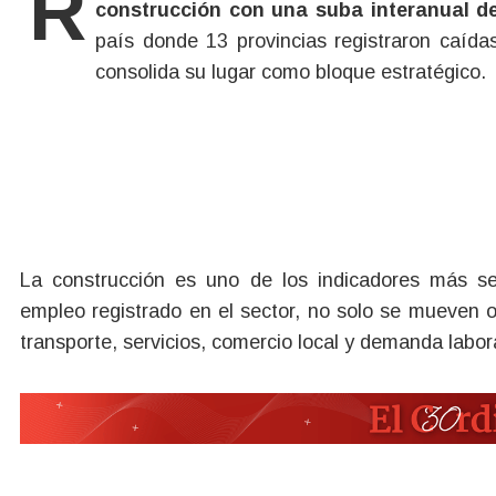
Río Negro encabezó el ranking nacional de crecimiento del empleo registrado en la
construcción con una suba interanual d
país donde 13 provincias registraron caída
consolida su lugar como bloque estratégico.
La construcción es uno de los indicadores más se
empleo registrado en el sector, no solo se mueven 
transporte, servicios, comercio local y demanda labora