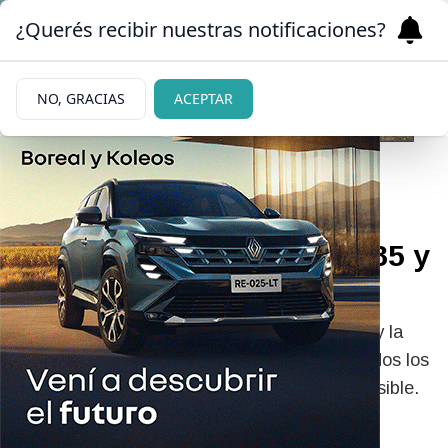
¿Querés recibir nuestras notificaciones?
NO, GRACIAS
ACEPTAR
03/06/2026
Aprendió a escribir a los 85 y
se graduó a los 91 años
Tras una vida marcada por el trabajo infantil y la
falta de oportunidades, una mujer desafió todos los
límites y alcanzó una meta que parecía imposible.