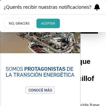
¿Querés recibir nuestras notificaciones?
NO, GRACIAS
ACEPTAR
|
POLÍTICA
03/06/2026
Caputo polariza: "Aunque
haya una invasión
extraterrestre, Axel Kicillof
no va a ser presidente
nunca"
El Ministro de Economía recordó la conocida frase