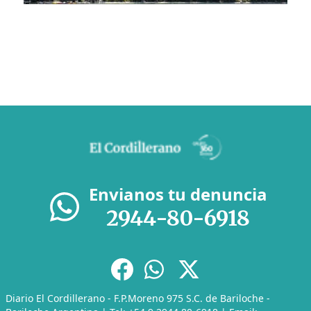
Envianos tu denuncia
2944-80-6918
Diario El Cordillerano - F.P.Moreno 975 S.C. de Bariloche -