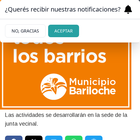
¿Querés recibir nuestras notificaciones?
NO, GRACIAS
ACEPTAR
02/06/2026
ARSA llega al barrio Nahuel
Hue de Bariloche para
atender consultas
Las actividades se desarrollarán en la sede de la
junta vecinal.