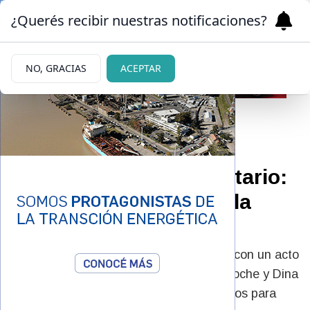
¿Querés recibir nuestras notificaciones?
NO, GRACIAS
ACEPTAR
02/06/2026
Día del Bombero Voluntario:
celebrar el sacrificio y la
vocación
El Día Nacional del Bombero Voluntario con un acto
que reunió a los cinco cuarteles de Bariloche y Dina
Huapi, autoridades, instituciones y vecinos para