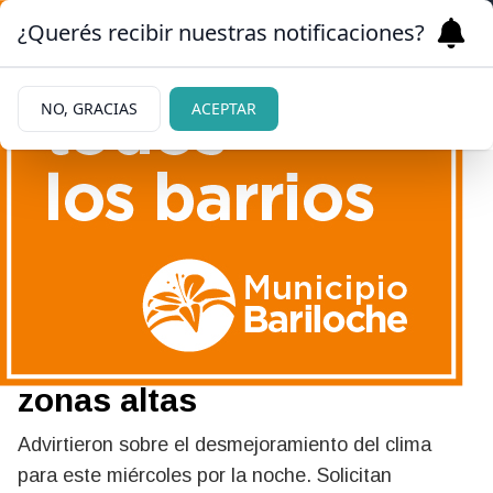
¿Querés recibir nuestras notificaciones?
NO, GRACIAS
ACEPTAR
02/06/2026
Alerta amarilla en el Nahuel
Huapi: prevén lluvias
intensas y nevadas en las
zonas altas
Advirtieron sobre el desmejoramiento del clima
para este miércoles por la noche. Solicitan