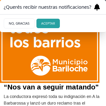
¿Querés recibir nuestras notificaciones?
NO, GRACIAS
ACEPTAR
|
CONMOCIÓN
02/06/2026
La angustia y dolor de
Georgina Barbarossa por el
crimen de Agostina Vega:
“Nos van a seguir matando"
La conductora expresó toda su indignación en A la
Barbarossa y lanzó un duro reclamo tras el