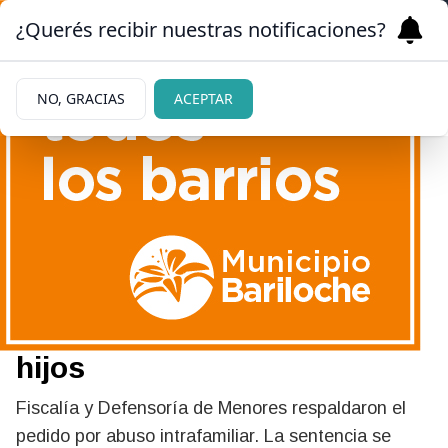
¿Querés recibir nuestras notificaciones?
NO, GRACIAS
ACEPTAR
|
VILLA REGINA
01/06/2026
Tras declararlo culpable,
piden 9 años de cárcel para
un hombre por abuso de sus
hijos
Fiscalía y Defensoría de Menores respaldaron el
pedido por abuso intrafamiliar. La sentencia se