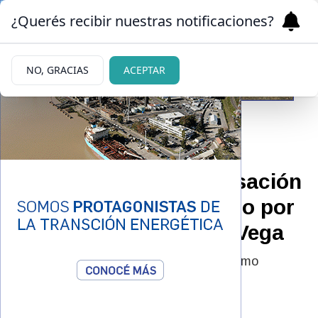
¿Querés recibir nuestras notificaciones?
NO, GRACIAS
ACEPTAR
01/06/2026
El fiscal agravó la acusación
contra el único detenido por
el crimen de Agostina Vega
Además, los padres fueron admitidos como
querellantes particulares.