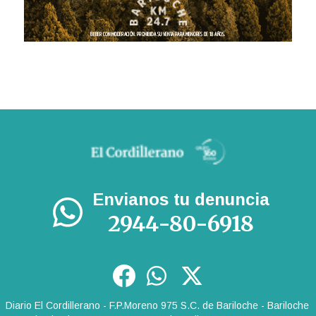
Envianos tu denuncia
2944-80-6918
Diario El Cordillerano - F.P.Moreno 975 S.C. de Bariloche - Bariloche