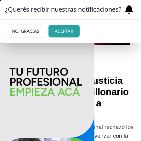
¿Querés recibir nuestras notificaciones?
NO, GRACIAS
ACEPTAR
29/05/2026
Causa Vialidad: la Justicia
dejó firme el multimillonario
decomiso de bienes a
Cristina Kirchner
La Cámara Federal de Casación Penal rechazó los
recursos extraordinarios y ordenó avanzar con la