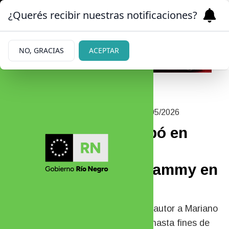
¿Querés recibir nuestras notificaciones?
NO, GRACIAS
ACEPTAR
|
NOTABLE RECONOCIMIENTO
28/05/2026
Canción que se grabó en
Bariloche ganó el
equivalente a los Grammy en
España
Se titula “Me resbala” y tiene como autor a Mariano
Pose, quien residió entre nosotros hasta fines de