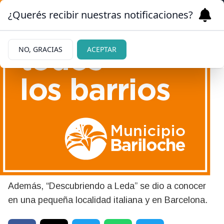
¿Querés recibir nuestras notificaciones?
NO, GRACIAS
ACEPTAR
|
EN UN CLIMA POLÍTICO TENSO
27/05/2026
Una escritora de Bariloche
se dio el gusto de presentar
su libro en Londres
Además, “Descubriendo a Leda” se dio a conocer
en una pequeña localidad italiana y en Barcelona.