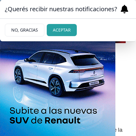
¿Querés recibir nuestras notificaciones?
NO, GRACIAS
ACEPTAR
|
ESTRENA EL SÁBADO
26/05/2026
Un actor de Bariloche
imprime un giro de 180
grados a su trayectoria
Después de incursionar en obras clásicas se
instalará en el clown. Tomó contacto con el
lenguaje en las carreras de Arte Dramático de la