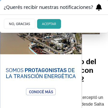
¿Querés recibir nuestras notificaciones?
NO, GRACIAS
ACEPTAR
26/05/2026
Detuvieron en Santiago del
Estero a una pasajera con
cocaína valuada en 262
millones
El personal de Gendarmería Nacional interceptó un
colectivo de larga distancia que viajaba desde Salta