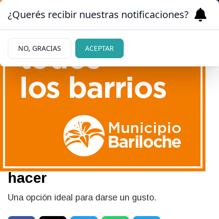
¿Querés recibir nuestras notificaciones?
NO, GRACIAS
ACEPTAR
26/05/2026
Mini tartas crocantes de
chocolate, yogur y frutillas:
un postre muy rico y fácil de
hacer
Una opción ideal para darse un gusto.