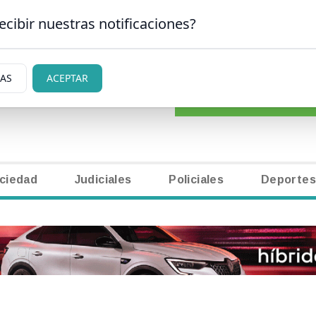
ecibir nuestras notificaciones?
CLASIFICADOS
|
NECR
 CARLOS DE BARILOCHE
IAS
ACEPTAR
ciedad
Judiciales
Policiales
Deportes