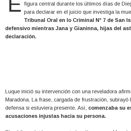
En un escenario cargado de emociones y tensiones, Leopoldo Luque, el neurocirujano que fue una
figura central durante los últimos días de Di
para declarar en el juicio que investiga la mue
Tribunal Oral en lo Criminal N° 7 de San I
defensivo mientras Jana y Gianinna, hijas del astr
declaración.
Luque inició su intervención con una reveladora afir
Maradona. La frase, cargada de frustración, subrayó 
defensa si estuviera presente. Así,
comenzaba su est
acusaciones injustas hacia su persona.