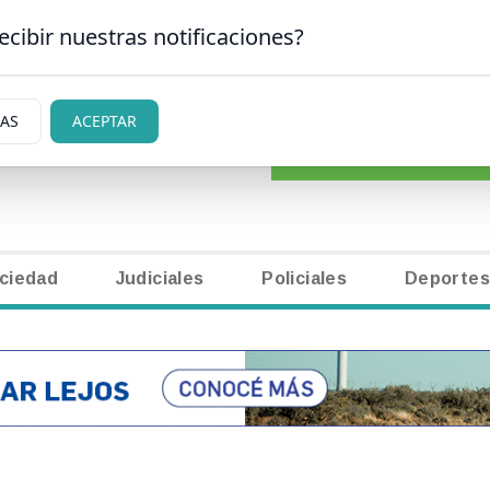
ecibir nuestras notificaciones?
CLASIFICADOS
|
NECR
ARLOS DE BARILOCHE
IAS
ACEPTAR
ciedad
Judiciales
Policiales
Deportes