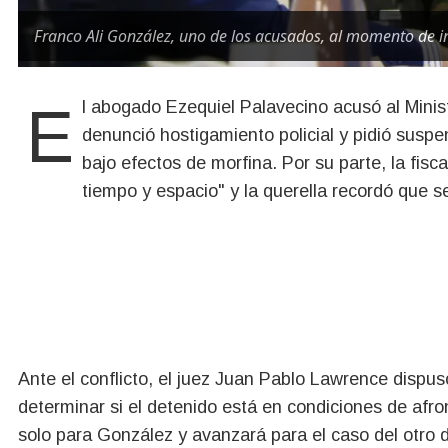
Franco Ali González, uno de los acusados, al momento de in
El abogado Ezequiel Palavecino acusó al Ministerio Público Fiscal de trabar la legítima defensa,
denunció hostigamiento policial y pidió susp
bajo efectos de morfina. Por su parte, la fisc
tiempo y espacio" y la querella recordó que s
Ante el conflicto, el juez Juan Pablo Lawrence dispu
determinar si el detenido está en condiciones de afr
solo para González y avanzará para el caso del otro 