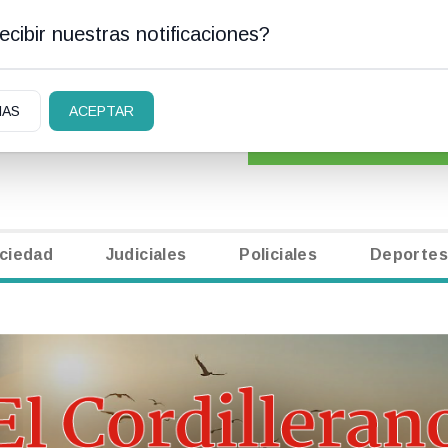
cibir nuestras notificaciones?
AN CARLOS DE BARILOCHE
CLASIFICADOS
|
NECR
IAS
ACEPTAR
ciedad
Judiciales
Policiales
Deportes