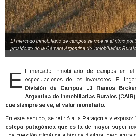
El mercado inmobiliario de campos se mueve al ritmo polít
presidente de la Cámara Argentina de Inmobiliarias Rurale
El mercado inmobiliario de campos en el país está marcado por el rumbo político y las
especulaciones de los inversores. El Ing
División de Campos LJ Ramos Brokers
Argentina de Inmobiliarias Rurales (CAIR)
que siempre se ve, el valor monetario.
En este sentido, se refirió a la Patagonia y expuso: 
estepa patagónica que es la de mayor superfici
una cuestión climática e hídrica distinta, pero entr