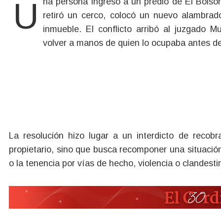
Una persona ingresó a un predio de El Bolsón con maquinaria pesada, invocó ser dueña del lugar,
retiró un cerco, colocó un nuevo alambrad
inmueble. El conflicto arribó al juzgado Mu
volver a manos de quien lo ocupaba antes de
La resolución hizo lugar a un interdicto de recobr
propietario, sino que busca recomponer una situació
o la tenencia por vías de hecho, violencia o clandest