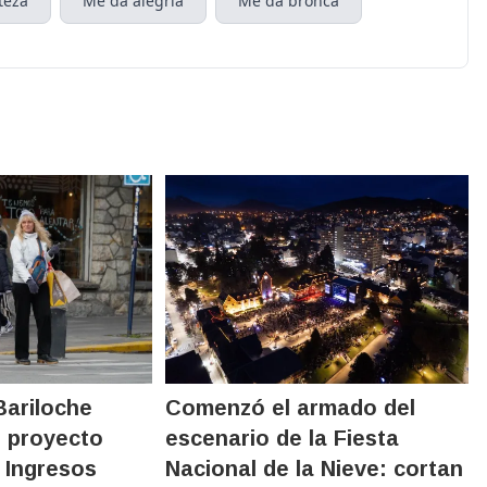
teza
Me da alegría
Me da bronca
Bariloche
Comenzó el armado del
l proyecto
escenario de la Fiesta
 Ingresos
Nacional de la Nieve: cortan