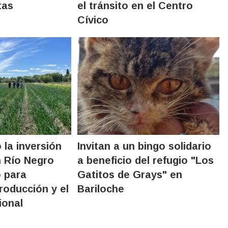
tas
el tránsito en el Centro
Cívico
 la inversión
Invitan a un bingo solidario
n Río Negro
a beneficio del refugio "Los
o para
Gatitos de Grays" en
producción y el
Bariloche
ional