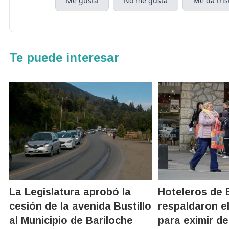
Me gusta
No me gusta
Me da tris
Te puede interesar
La Legislatura aprobó la
Hoteleros de 
cesión de la avenida Bustillo
respaldaron e
al Municipio de Bariloche
para eximir de