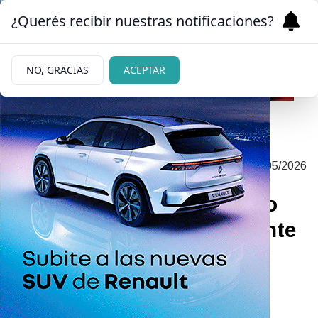
¿Querés recibir nuestras notificaciones?
NO, GRACIAS
ACEPTAR
EL SUCESOR DE “FRAGMENTOS DE
|
14/05/2026
HISTORIAS”
Segundo álbum de músico
barilochense con “horizonte
combativo y destino
creativo”
Perro Luz es el proyecto solista de Federico