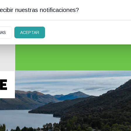
cibir nuestras notificaciones?
AN CARLOS DE BARILOCHE
CLASIFICADOS
|
NECR
IAS
ACEPTAR
ciedad
Judiciales
Policiales
Deportes