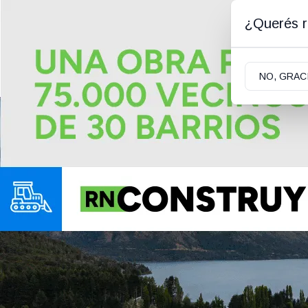
¿Querés re
DOMINGO 09 DE AGOSTO DE 2026
|
0.7ºC | S
NO, GRAC
Portada
Actualidad
Energía Hoy
So