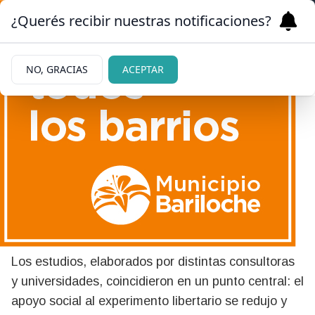
¿Querés recibir nuestras notificaciones?
NO, GRACIAS
ACEPTAR
|
POLÍTICA
14/05/2026
Continúa bajando la imagen
de Milei: qué dicen las
encuestas
Los estudios, elaborados por distintas consultoras
y universidades, coincidieron en un punto central: el
apoyo social al experimento libertario se redujo y