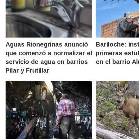
Aguas Rionegrinas anunció
Bariloche: ins
que comenzó a normalizar el
primeras estu
servicio de agua en barrios
en el barrio A
Pilar y Frutillar