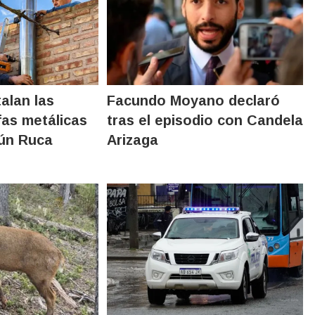
talan las
Facundo Moyano declaró
fas metálicas
tras el episodio con Candela
lún Ruca
Arizaga