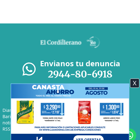
Envianos tu denuncia
2944-80-6918
X
Diario El Cordillerano - F.P.Moreno 975 S.C. de Bariloche -
Bariloche Argentina | Tel: +54 9 2944 80-6918 | Email:
noticias@elcordillerano.com.ar
RSS
|
Media Kit
|
Políticas de Privacidad
|
Archivo