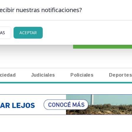
ecibir nuestras notificaciones?
CLASIFICADOS
|
NECR
SAN CARLOS DE BARILOCHE
IAS
ACEPTAR
ciedad
Judiciales
Policiales
Deportes