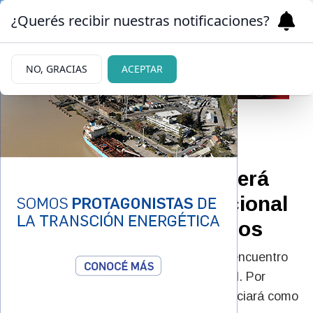
¿Querés recibir nuestras notificaciones?
NO, GRACIAS
ACEPTAR
13/05/2026
Seguridad: Bariloche será
sede del Congreso Nacional
de Precursores Químicos
Nuestra ciudad será el epicentro de un encuentro
trascendental para la seguridad nacional. Por
primera vez en su historia, Río Negro oficiará como