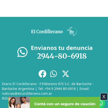
Envianos tu denuncia
2944-80-6918
Diario El Cordillerano - F.P.Moreno 975 S.C. de Bariloche -
Bariloche Argentina | Tel: +54 9 2944 80-6918 | Email:
noticias@elcordillerano.com.ar
X
RSS
|
Media Kit
|
Políticas de Privacidad
|
Archivo
CMS para medios
by
Troop