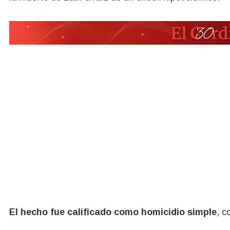
El hecho fue calificado como homicidio simple
, c