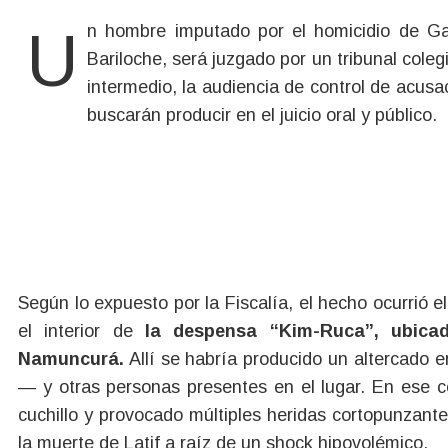
Un hombre imputado por el homicidio de Gastón Marcelo Latif, ocurrido en febrero de 2025 en
Bariloche, será juzgado por un tribunal coleg
intermedio, la audiencia de control de acus
buscarán producir en el juicio oral y público.
Según lo expuesto por la Fiscalía, el hecho ocurrió e
el interior de
la despensa “Kim-Ruca”, ubicad
Namuncurá.
Allí se habría producido un altercado e
— y otras personas presentes en el lugar. En ese co
cuchillo y provocado múltiples heridas cortopunzantes
la muerte de Latif a raíz de un shock hipovolémico.