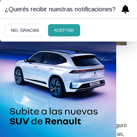
¿Querés recibir nuestras notificaciones?
NO, GRACIAS
ACEPTAR
11/05/2026
La Provincia defendió la
continuidad de la obra
pública pese al retiro de
fondos nacionales
El ministro de Obras y Servicios Públicos aseguró
que Río Negro tuvo que hacerse cargo de obras,