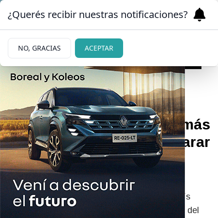
¿Querés recibir nuestras notificaciones?
NO, GRACIAS
ACEPTAR
10/05/2026
Quiso cruzar a Chile con más
de 22 mil dólares sin declarar
y terminó detenido en el
Samoré
El ciudadano argentino intentó ingresar al país
vecino por el paso Cardenal Samoré con más del