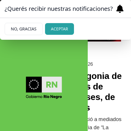
¿Querés recibir nuestras notificaciones?
NO, GRACIAS
ACEPTAR
|
¿Y AHORA DE QUIÉN ES?
10/05/2026
La estancia en Patagonia de
Ted Turner fue antes de
otros estadounidenses, de
ingleses y franceses
El magnate que fundó la CNN falleció a mediados
de la semana que finaliza. La historia de “La