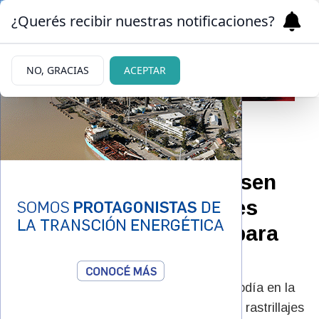
¿Querés recibir nuestras notificaciones?
NO, GRACIAS
ACEPTAR
09/05/2026
“Necesitamos que revisen
las cámaras”: familiares
intensifican el pedido para
encontrar a Analía
La mujer desapareció el viernes al mediodía en la
zona Oeste de Bariloche y continúan los rastrillajes