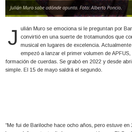
Julián Muro sabe adónde apunta. Foto: Alberto Poncio.
Julián Muro se emociona si le preguntan por Bariloche, pero la verdad es que en los últimos años se
convirtió en una suerte de trotamundos que co
musical en lugares de excelencia. Actualmente
empezó a lanzar el primer volumen de APFUS, 
formación de cuerdas. Se grabó en 2022 y desde abril 
simple. El 15 de mayo saldrá el segundo.
“Me fui de Bariloche hace ocho años, pero estuve en 