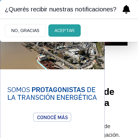
¿Querés recibir nuestras notificaciones?
NO, GRACIAS
ACEPTAR
07/05/2026
La Justicia ordenó la
detención domiciliaria de
Felipe Pettinato por una
causa de estafas
El juez de la causa estableció una serie de
restricciones mientras avanza la investigación.